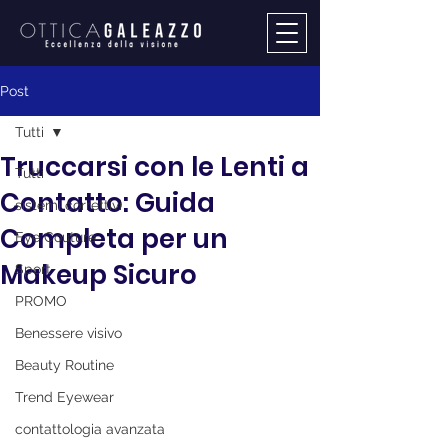
Post
Tutti
Truccarsi con le Lenti a
Tutti
Contatto: Guida
sistemi correttivi
Completa per un
Eye Couture
Makeup Sicuro
Sport
PROMO
Benessere visivo
Beauty Routine
Trend Eyewear
contattologia avanzata