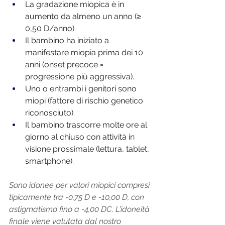
La gradazione miopica è in 
aumento da almeno un anno (≥ 
0,50 D/anno).
Il bambino ha iniziato a 
manifestare miopia prima dei 10 
anni (onset precoce = 
progressione più aggressiva).
Uno o entrambi i genitori sono 
miopi (fattore di rischio genetico 
riconosciuto).
Il bambino trascorre molte ore al 
giorno al chiuso con attività in 
visione prossimale (lettura, tablet, 
smartphone).
Sono idonee per valori miopici compresi 
tipicamente tra -0,75 D e -10,00 D, con 
astigmatismo fino a -4,00 DC. L'idoneità 
finale viene valutata dal nostro 