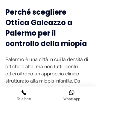
Perché scegliere 
Ottica Galeazzo a 
Palermo per il 
controllo della miopia
Palermo è una città in cui la densità di 
ottiche è alta, ma non tutti i centri 
ottici offrono un approccio clinico 
strutturato alla miopia infantile. Da 
Ottica Galeazzo, guidata dal 
Dr. 
Benedetto Galeazzo
, lavoriamo con 
Telefono
Whatsapp
un approccio basato sulle evidenze 
scientifiche aggiornate, utilizzando 
strumentazione di misurazione 
avanzata e un protocollo di myopia 
management rigoroso. Non ci 