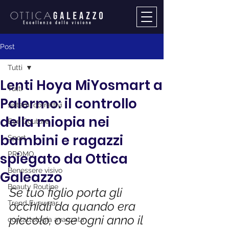
Post
Tutti
Lenti Hoya MiYosmart a
Tutti
Palermo: il controllo
sistemi correttivi
della miopia nei
Eye Couture
bambini e ragazzi
Sport
spiegato da Ottica
PROMO
Benessere visivo
Galeazzo
Beauty Routine
Se tuo figlio porta gli 
Trend Eyewear
occhiali da quando era 
piccolo, o se ogni anno il 
contattologia avanzata