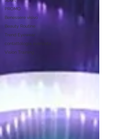
Sport
PROMO
Benessere visivo
Beauty Routine
Trend Eyewear
contattologia avanzata
Vision Training