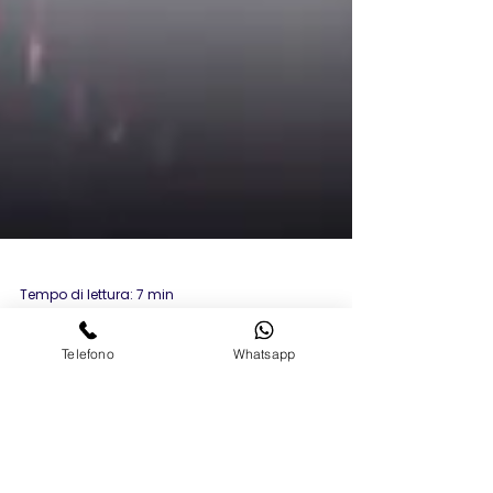
Tempo di lettura: 7 min
Telefono
Whatsapp
CONTATTOLOGIA AVANZATA
Lenti a contatto specialistiche su
misura a Palermo: come la
mappa corneale con Pentacam