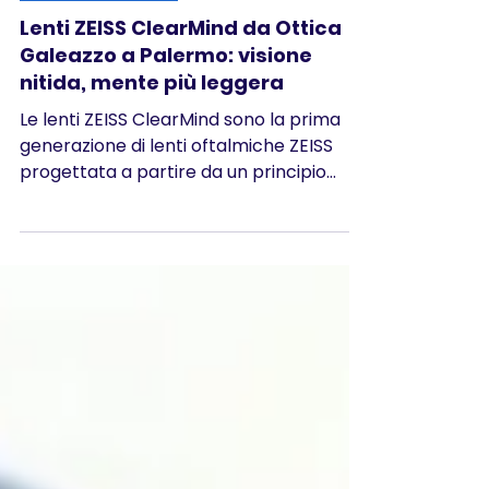
Tempo di lettura: 6 min
SISTEMI CORRETTIVI
Lenti ZEISS ClearMind da Ottica
Galeazzo a Palermo: visione
nitida, mente più leggera
Le lenti ZEISS ClearMind sono la prima
generazione di lenti oftalmiche ZEISS
progettata a partire da un principio
dimostrato dalle neuroscienze: quanto
più l'immagine che arriva alla retina è
nitida, tanto meno il cervello deve
faticare per interpretarla. Grazie alla
tecnologia ZEISS NeurOptix, le ClearMind
ampliano le zone di visione nitida della
lente e, secondo i dati ZEISS,
contribuiscono a ridurre il carico
cognitivo percepito.