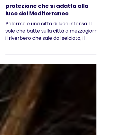
PROMO
Lenti fotocromatiche ZEISS
PhotoFusion X a Palermo: la
protezione che si adatta alla
luce del Mediterraneo
Palermo è una città di luce intensa. Il
sole che batte sulla città a mezzogiorno,
il riverbero che sale dal selciato, il
contrasto netto tra l'ombra fresca di un
cortile e l'abbagliamento di una piazza
aperta: per gli occhi di chi vive qui,
l'adattamento alla luce è un esercizio
continuo. È proprio in un contesto come
questo che le lenti fotocromatiche
mostrano il loro valore reale, e con la
nuova generazione ZEISS PhotoFusion X
— disponibile da Ottica Galeazzo, in Via