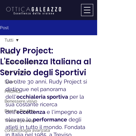
Post
Tutti
Rudy Project:
Tutti
L'Eccellenza Italiana al
sistemi correttivi
Servizio degli Sportivi
Eye Couture
Da oltre 30 anni, Rudy Project si 
Sport
distingue nel panorama 
PROMO
dell'
occhialeria sportiva
 per la 
Benessere visivo
sua costante ricerca 
Beauty Routine
dell'
eccellenza
 e l'impegno a 
elevare le 
performance
 degli 
Trend Eyewear
atleti in tutto il mondo. Fondata 
contattologia avanzata
in Italia nel 1985, a Treviso, 