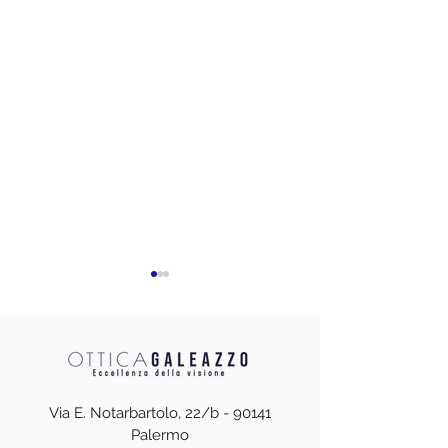
Via E. Notarbartolo, 22/b - 90141
BVLGARI Eyewear
SARAGHINA St
Palermo