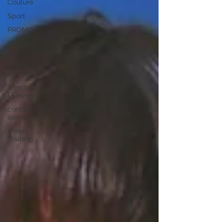
Couture
Sport
PROMO
Benessere
visivo
Beauty
Routine
Trend
Eyewear
contattologia
avanzata
Vision
Training